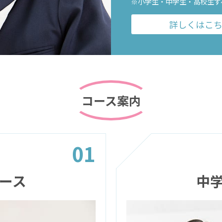
※小学生・中学生・高校生す
詳しくはこ
コース案内
01
ース
中