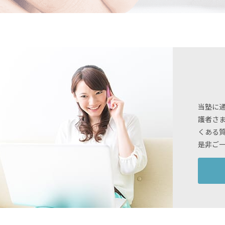
当塾に
護者さ
くある
是非ご