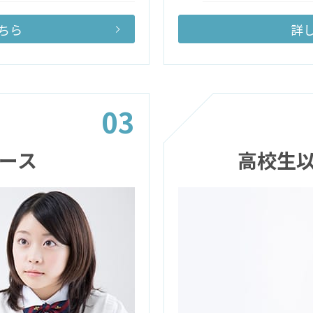
ちら
詳
03
ース
高校生